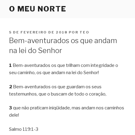
Pular
O MEU NORTE
para
o
conteúdo
PUBLICADO
5 DE FEVEREIRO DE 2018
POR
TEO
EM
Bem-aventurados os que andam
na lei do Senhor
1
Bem-aventurados os que trilham com integridade o
seu caminho, os que andam na lei do Senhor!
2
Bem-aventurados os que guardam os seus
testemunhos, que o buscam de todo o coração,
3
que não praticam iniqüidade, mas andam nos caminhos
dele!
Salmo 119:1-3