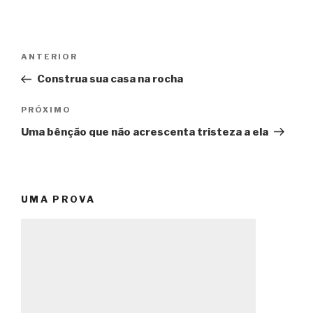
Navegação
Post
ANTERIOR
de
anterior
Construa sua casa na rocha
Post
Próximo
PRÓXIMO
post
Uma bênção que não acrescenta tristeza a ela
UMA PROVA