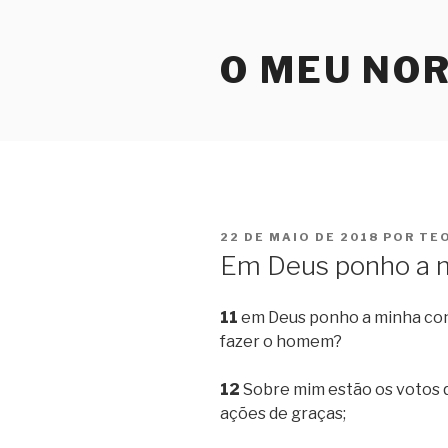
Pular
para
O MEU NO
o
conteúdo
PUBLICADO
22 DE MAIO DE 2018
POR
TE
EM
Em Deus ponho a m
11
em Deus ponho a minha conf
fazer o homem?
12
Sobre mim estão os votos qu
ações de graças;