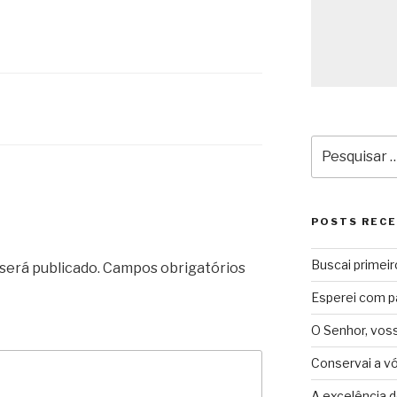
Pesquisar
por:
POSTS REC
Buscai primeir
será publicado.
Campos obrigatórios
Esperei com p
O Senhor, vos
Conservai a v
A excelência d