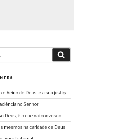
Pesquisar
ENTES
o o Reino de Deus, e a sua justiça
aciência no Senhor
so Deus, é o que vai convosco
ós mesmos na caridade de Deus
o amor fraternal