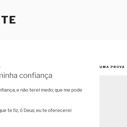
RTE
UMA PROVA
O
inha confiança
iança, e não terei medo; que me pode
e te fiz, ó Deus; eu te oferecerei