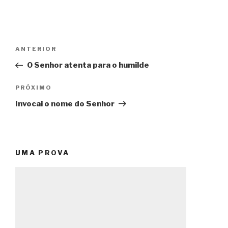
Navegação
Post
ANTERIOR
de
anterior
O Senhor atenta para o humilde
Post
Próximo
PRÓXIMO
post
Invocai o nome do Senhor
UMA PROVA