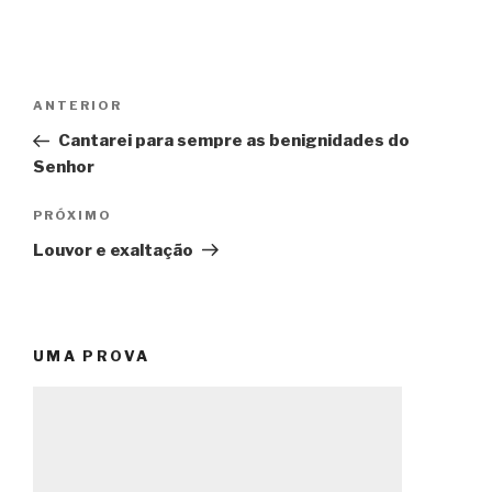
Navegação
Post
ANTERIOR
de
anterior
Cantarei para sempre as benignidades do
Post
Senhor
Próximo
PRÓXIMO
post
Louvor e exaltação
UMA PROVA