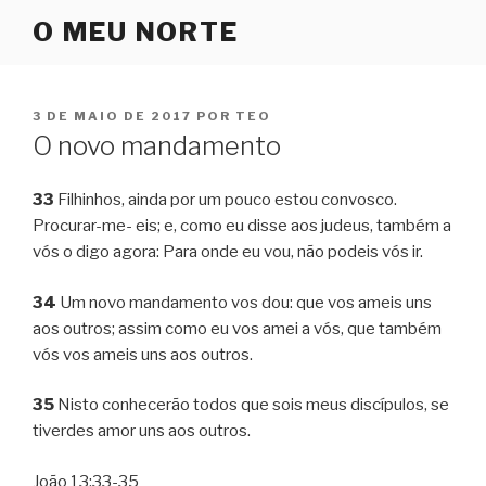
Pular
O MEU NORTE
para
o
conteúdo
PUBLICADO
3 DE MAIO DE 2017
POR
TEO
EM
O novo mandamento
33
Filhinhos, ainda por um pouco estou convosco.
Procurar-me- eis; e, como eu disse aos judeus, também a
vós o digo agora: Para onde eu vou, não podeis vós ir.
34
Um novo mandamento vos dou: que vos ameis uns
aos outros; assim como eu vos amei a vós, que também
vós vos ameis uns aos outros.
35
Nisto conhecerão todos que sois meus discípulos, se
tiverdes amor uns aos outros.
João 13:33-35