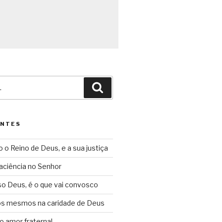
Pesquisar
ENTES
o o Reino de Deus, e a sua justiça
aciência no Senhor
so Deus, é o que vai convosco
ós mesmos na caridade de Deus
o amor fraternal