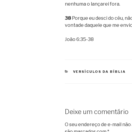
nenhuma o lançarei fora.
38
Porque eu desci do céu, nã
vontade daquele que me envio
João 6:35-38
CATEGORIAS
VERSÍCULOS DA BÍBLIA
Deixe um comentário
O seu endereço de e-mail não 
são marcados com
*