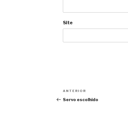
Site
Navegação
Post
ANTERIOR
de
anterior
Servo escolhido
Post