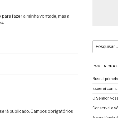
o para fazer a minha vontade, mas a
u.
Pesquisar
por:
POSTS REC
Buscai primeir
Esperei com p
O Senhor, vos
Conservai a v
será publicado.
Campos obrigatórios
A excelência d