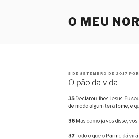
Pular
para
O MEU NO
o
conteúdo
PUBLICADO
5 DE SETEMBRO DE 2017
PO
EM
O pão da vida
35
Declarou-lhes Jesus. Eu sou
de modo algum terá fome, e q
36
Mas como já vos disse, vós
37
Todo o que o Pai me dá virá