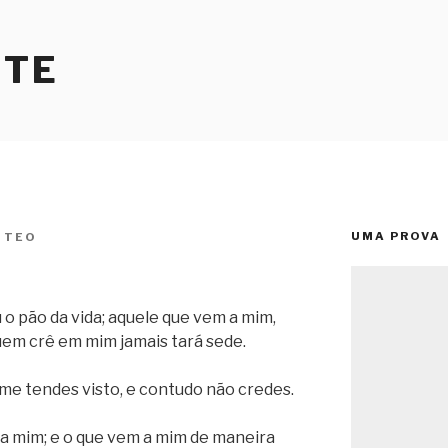
RTE
UMA PROVA
R
TEO
 o pão da vida; aquele que vem a mim,
uem crê em mim jamais tará sede.
 me tendes visto, e contudo não credes.
 a mim; e o que vem a mim de maneira