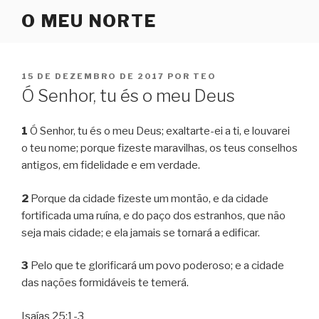
Pular
O MEU NORTE
para
o
conteúdo
PUBLICADO
15 DE DEZEMBRO DE 2017
POR
TEO
EM
Ó Senhor, tu és o meu Deus
1
Ó Senhor, tu és o meu Deus; exaltarte-ei a ti, e louvarei
o teu nome; porque fizeste maravilhas, os teus conselhos
antigos, em fidelidade e em verdade.
2
Porque da cidade fizeste um montão, e da cidade
fortificada uma ruína, e do paço dos estranhos, que não
seja mais cidade; e ela jamais se tornará a edificar.
3
Pelo que te glorificará um povo poderoso; e a cidade
das nações formidáveis te temerá.
Isaías 25:1-3