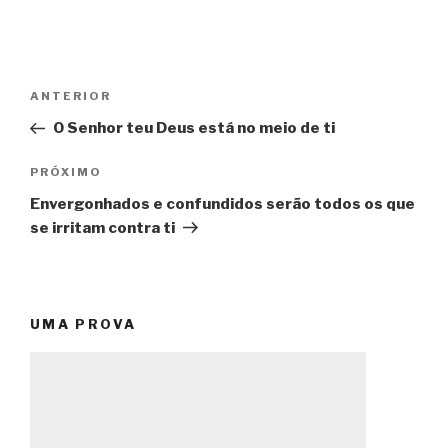
Navegação
Post
ANTERIOR
de
anterior
O Senhor teu Deus está no meio de ti
Post
Próximo
PRÓXIMO
post
Envergonhados e confundidos serão todos os que
se irritam contra ti
UMA PROVA