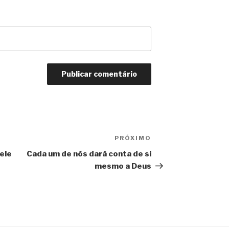
PRÓXIMO
Próximo
post
ele
Cada um de nós dará conta de si
mesmo a Deus