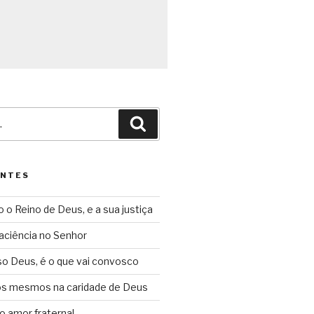
Pesquisar
ENTES
o o Reino de Deus, e a sua justiça
aciência no Senhor
so Deus, é o que vai convosco
ós mesmos na caridade de Deus
o amor fraternal