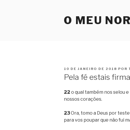
Pular
para
O MEU NO
o
conteúdo
PUBLICADO
10 DE JANEIRO DE 2018
POR
EM
Pela fé estais firm
22
o qual também nos selou e
nossos corações.
23
Ora, tomo a Deus por test
para vos poupar que não fui ma