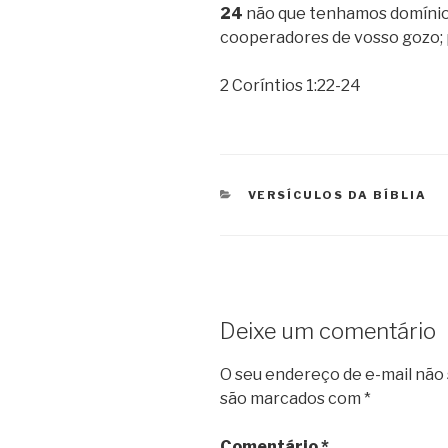
24
não que tenhamos domínio 
cooperadores de vosso gozo; p
2 Coríntios 1:22-24
CATEGORIAS
VERSÍCULOS DA BÍBLIA
Deixe um comentário
O seu endereço de e-mail não 
são marcados com
*
Comentário
*