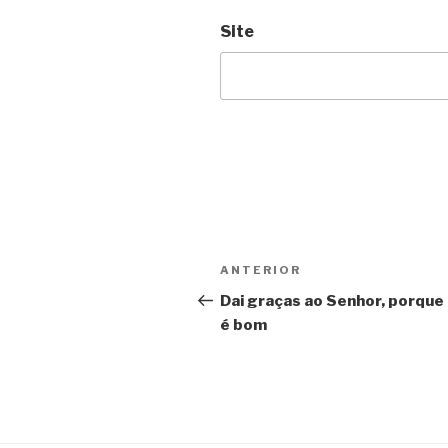
Site
Navegação
Post
ANTERIOR
de
anterior
Dai graças ao Senhor, porque 
é bom
Post