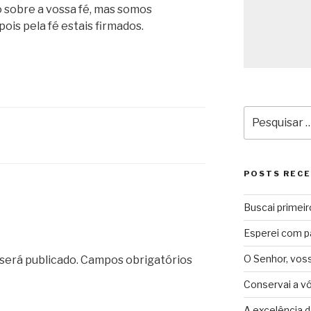
sobre a vossa fé, mas somos
ois pela fé estais firmados.
Pesquisar
por:
POSTS REC
Buscai primeir
Esperei com p
O Senhor, vos
será publicado.
Campos obrigatórios
Conservai a v
A excelência d