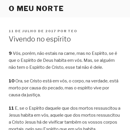
Pular
O MEU NORTE
para
o
conteúdo
PUBLICADO
11 DE JULHO DE 2017
POR
TEO
EM
Vivendo no espírito
9
Vós, porém, não estais na carne, mas no Espírito, se é
que o Espírito de Deus habita em vós. Mas, se alguém
não tem o Espírito de Cristo, esse tal não é dele.
10
Ora, se Cristo está em vós, o corpo, na verdade, está
morto por causa do pecado, mas o espírito vive por
causa da justiça.
11
E, se o Espírito daquele que dos mortos ressuscitou a
Jesus habita em vós, aquele que dos mortos ressuscitou
a Cristo Jesus há de vivificar também os vossos corpos
mortais, pelo seu Espírito que em vós habita.