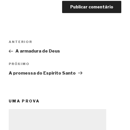
Navegação
Post
ANTERIOR
de
anterior
A armadura de Deus
Post
Próximo
PRÓXIMO
post
A promessa do Espírito Santo
UMA PROVA