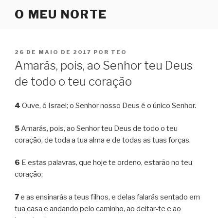
Pular
O MEU NORTE
para
o
conteúdo
PUBLICADO
26 DE MAIO DE 2017
POR
TEO
EM
Amarás, pois, ao Senhor teu Deus
de todo o teu coração
4
Ouve, ó Israel; o Senhor nosso Deus é o único Senhor.
5
Amarás, pois, ao Senhor teu Deus de todo o teu
coração, de toda a tua alma e de todas as tuas forças.
6
E estas palavras, que hoje te ordeno, estarão no teu
coração;
7
e as ensinarás a teus filhos, e delas falarás sentado em
tua casa e andando pelo caminho, ao deitar-te e ao