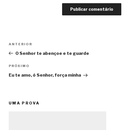
Navegação
Post
ANTERIOR
de
anterior
O Senhor te abençoe e te guarde
Post
Próximo
PRÓXIMO
post
Eu te amo, ó Senhor, força minha
UMA PROVA