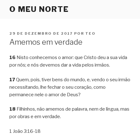
Pular
O MEU NORTE
para
o
conteúdo
PUBLICADO
29 DE DEZEMBRO DE 2017
POR
TEO
EM
Amemos em verdade
16
Nisto conhecemos o amor: que Cristo deu a sua vida
por nós; e nós devemos dar a vida pelos irmãos.
17
Quem, pois, tiver bens do mundo, e, vendo o seu irmão
necessitando, lhe fechar o seu coração, como
permanece nele o amor de Deus?
18
Filhinhos, não amemos de palavra, nem de língua, mas
por obras e em verdade.
1 João 3:16-18