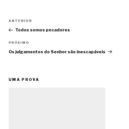
Navegação
Post
ANTERIOR
de
anterior
Todos somos pecadores
Post
Próximo
PRÓXIMO
post
Os julgamentos do Senhor são inescapáveis
UMA PROVA