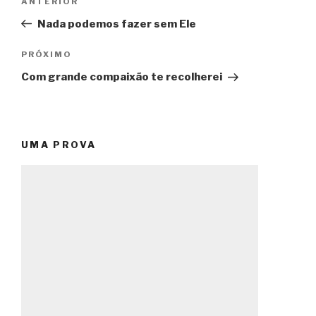
Post
ANTERIOR
de
anterior
Nada podemos fazer sem Ele
Post
Próximo
PRÓXIMO
post
Com grande compaixão te recolherei
UMA PROVA