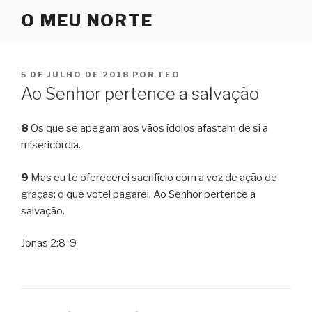
Pular
O MEU NORTE
para
o
conteúdo
PUBLICADO
5 DE JULHO DE 2018
POR
TEO
EM
Ao Senhor pertence a salvação
8
Os que se apegam aos vãos ídolos afastam de si a
misericórdia.
9
Mas eu te oferecerei sacrifício com a voz de ação de
graças; o que votei pagarei. Ao Senhor pertence a
salvação.
Jonas 2:8-9