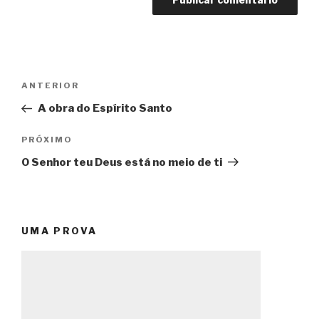
Navegação
Post
ANTERIOR
de
anterior
A obra do Espírito Santo
Post
Próximo
PRÓXIMO
post
O Senhor teu Deus está no meio de ti
UMA PROVA