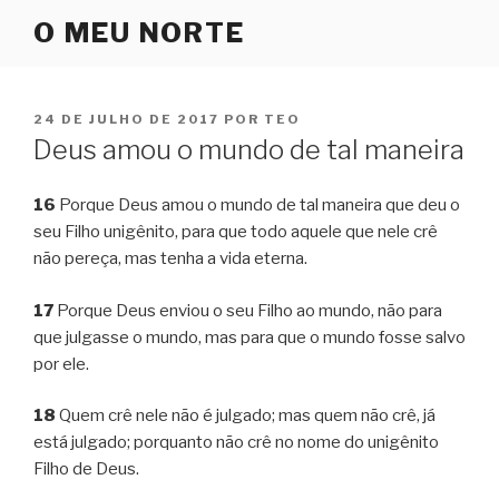
Pular
O MEU NORTE
para
o
conteúdo
PUBLICADO
24 DE JULHO DE 2017
POR
TEO
EM
Deus amou o mundo de tal maneira
16
Porque Deus amou o mundo de tal maneira que deu o
seu Filho unigênito, para que todo aquele que nele crê
não pereça, mas tenha a vida eterna.
17
Porque Deus enviou o seu Filho ao mundo, não para
que julgasse o mundo, mas para que o mundo fosse salvo
por ele.
18
Quem crê nele não é julgado; mas quem não crê, já
está julgado; porquanto não crê no nome do unigênito
Filho de Deus.