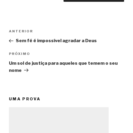
Navegação
Post
ANTERIOR
de
anterior
Sem fé é impossível agradar a Deus
Post
Próximo
PRÓXIMO
post
Um sol de justiça para aqueles que temem o seu
nome
UMA PROVA