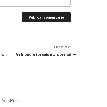
PRÓXIMO
Próximo
post
ara
A ninguém torneis mal por mal
m WordPress