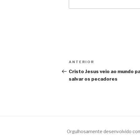
Navegação
Post
ANTERIOR
de
anterior
Cristo Jesus veio ao mundo p
salvar os pecadores
Post
Orgulhosamente desenvolvido co