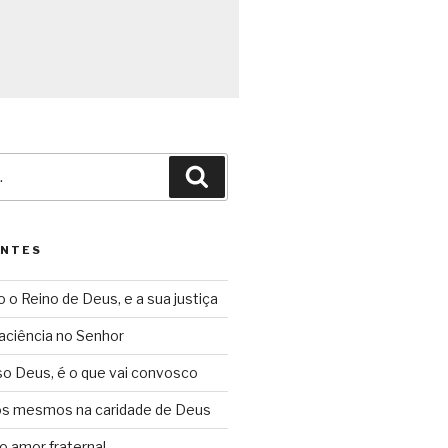
Pesquisar
ENTES
o o Reino de Deus, e a sua justiça
aciência no Senhor
so Deus, é o que vai convosco
ós mesmos na caridade de Deus
o amor fraternal