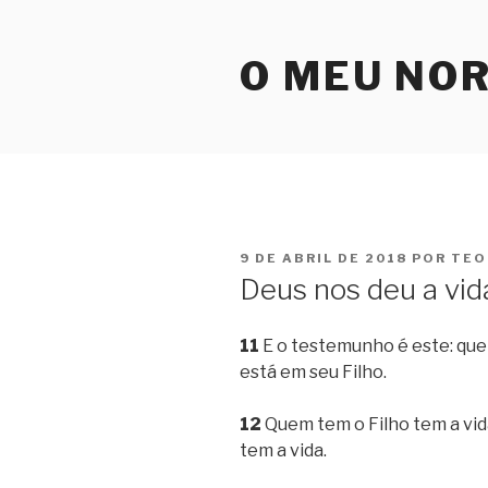
Pular
para
O MEU NO
o
conteúdo
PUBLICADO
9 DE ABRIL DE 2018
POR
TEO
EM
Deus nos deu a vid
11
E o testemunho é este: que 
está em seu Filho.
12
Quem tem o Filho tem a vid
tem a vida.