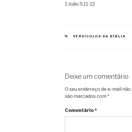
1 João 5:11-12
CATEGORIAS
VERSÍCULOS DA BÍBLIA
Deixe um comentário
O seu endereço de e-mail não 
são marcados com
*
Comentário
*