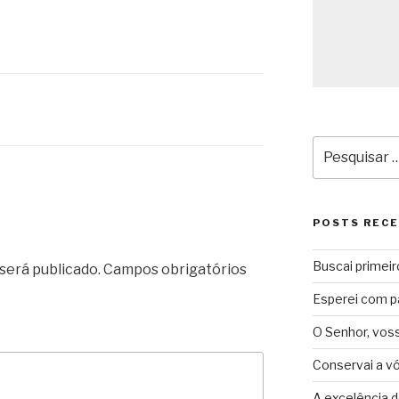
Pesquisar
por:
POSTS REC
Buscai primeir
será publicado.
Campos obrigatórios
Esperei com p
O Senhor, vos
Conservai a v
A excelência d