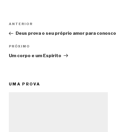
Navegação
Post
ANTERIOR
de
anterior
Deus prova o seu próprio amor para conosco
Post
Próximo
PRÓXIMO
post
Um corpo e um Espírito
UMA PROVA