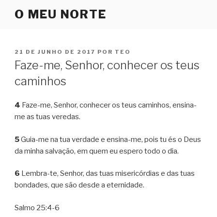
Pular
O MEU NORTE
para
o
conteúdo
PUBLICADO
21 DE JUNHO DE 2017
POR
TEO
EM
Faze-me, Senhor, conhecer os teus
caminhos
4
Faze-me, Senhor, conhecer os teus caminhos, ensina-
me as tuas veredas.
5
Guia-me na tua verdade e ensina-me, pois tu és o Deus
da minha salvação, em quem eu espero todo o dia.
6
Lembra-te, Senhor, das tuas misericórdias e das tuas
bondades, que são desde a eternidade.
Salmo 25:4-6