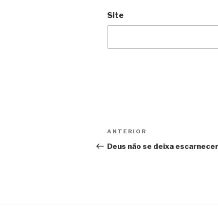
Site
Navegação
Post
ANTERIOR
de
anterior
Deus não se deixa escarnece
Post