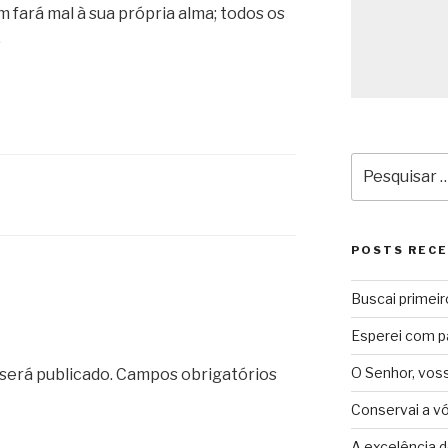
 fará mal à sua própria alma; todos os
.
Pesquisar
por:
POSTS REC
Buscai primeir
Esperei com p
O Senhor, vos
será publicado.
Campos obrigatórios
Conservai a v
A excelência d