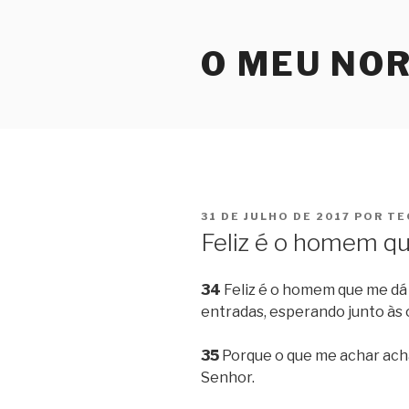
Pular
para
O MEU NO
o
conteúdo
PUBLICADO
31 DE JULHO DE 2017
POR
TE
EM
Feliz é o homem qu
34
Feliz é o homem que me dá 
entradas, esperando junto às 
35
Porque o que me achar achar
Senhor.