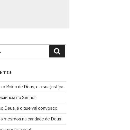
Pesquisar
ENTES
o o Reino de Deus, e a sua justiça
aciência no Senhor
so Deus, é o que vai convosco
ós mesmos na caridade de Deus
o amor fraternal