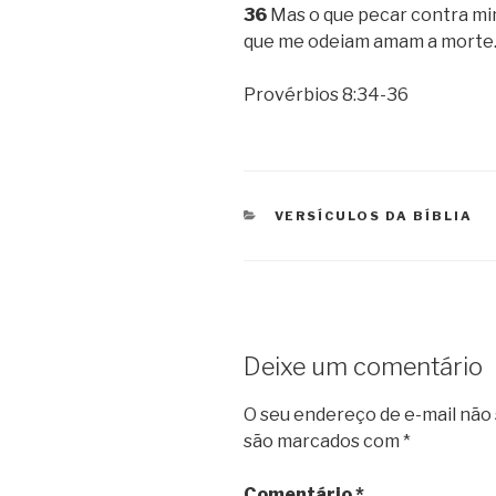
36
Mas o que pecar contra mim
que me odeiam amam a morte
Provérbios 8:34-36
CATEGORIAS
VERSÍCULOS DA BÍBLIA
Deixe um comentário
O seu endereço de e-mail não 
são marcados com
*
Comentário
*