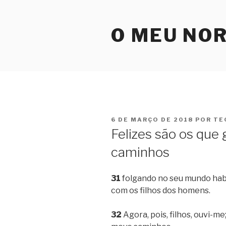
Pular
para
O MEU NO
o
conteúdo
PUBLICADO
6 DE MARÇO DE 2018
POR
TE
EM
Felizes são os qu
caminhos
31
folgando no seu mundo habi
com os filhos dos homens.
32
Agora, pois, filhos, ouvi-m