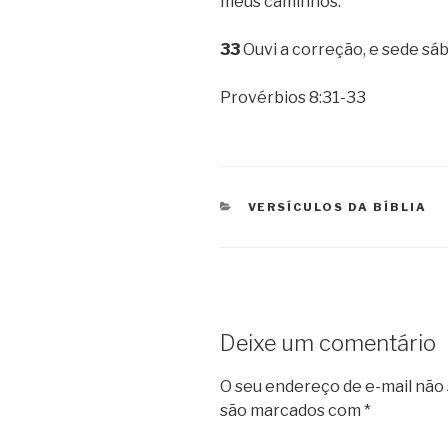
meus caminhos.
33
Ouvi a correção, e sede sábi
Provérbios 8:31-33
CATEGORIAS
VERSÍCULOS DA BÍBLIA
Deixe um comentário
O seu endereço de e-mail não 
são marcados com
*