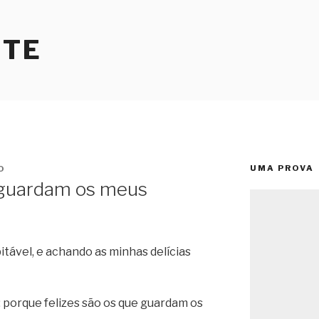
RTE
UMA PROVA
O
e guardam os meus
tável, e achando as minhas delícias
e; porque felizes são os que guardam os