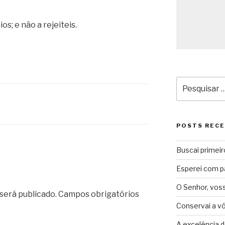
os; e não a rejeiteis.
Pesquisar
por:
POSTS REC
Buscai primeir
Esperei com p
O Senhor, vos
será publicado.
Campos obrigatórios
Conservai a v
A excelência d