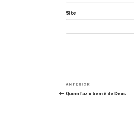
Site
Navegação
Post
ANTERIOR
de
anterior
Quem faz o bem é de Deus
Post