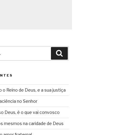
Pesquisar
ENTES
o o Reino de Deus, e a sua justiça
aciência no Senhor
so Deus, é o que vai convosco
ós mesmos na caridade de Deus
o amor fraternal