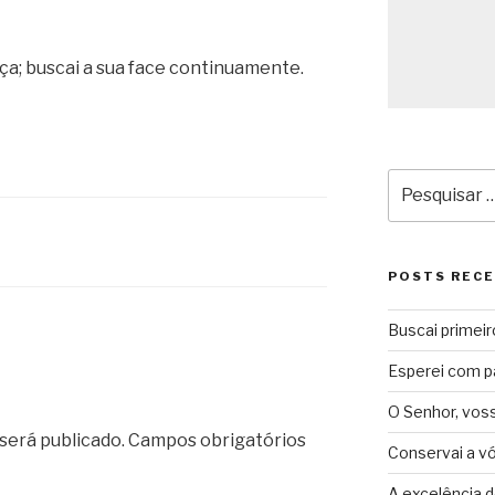
ça; buscai a sua face continuamente.
Pesquisar
por:
POSTS REC
Buscai primeir
Esperei com p
O Senhor, vos
será publicado.
Campos obrigatórios
Conservai a v
A excelência d