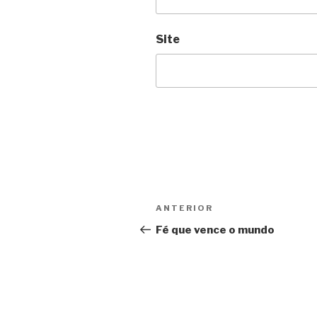
Site
Navegação
Post
ANTERIOR
de
anterior
Fé que vence o mundo
Post