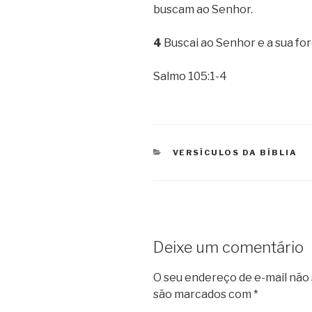
buscam ao Senhor.
4
Buscai ao Senhor e a sua for
Salmo 105:1-4
CATEGORIAS
VERSÍCULOS DA BÍBLIA
Deixe um comentário
O seu endereço de e-mail não 
são marcados com
*