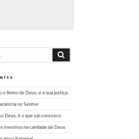
Pesquisar
ENTES
o o Reino de Deus, e a sua justiça
aciência no Senhor
so Deus, é o que vai convosco
ós mesmos na caridade de Deus
o amor fraternal