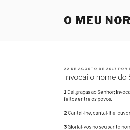
Pular
para
O MEU NO
o
conteúdo
PUBLICADO
22 DE AGOSTO DE 2017
POR
EM
Invocai o nome do
1
Dai graças ao Senhor; invoca
feitos entre os povos.
2
Cantai-lhe, cantai-lhe louvor
3
Gloriai-vos no seu santo nom