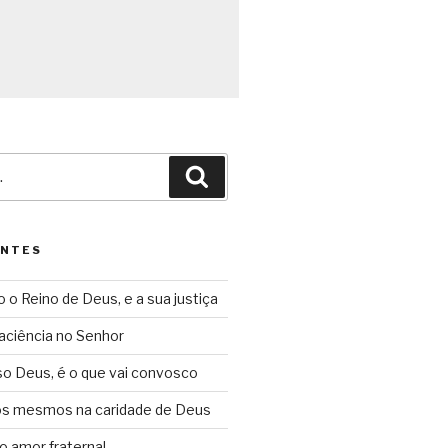
Pesquisar
ENTES
o o Reino de Deus, e a sua justiça
aciência no Senhor
so Deus, é o que vai convosco
ós mesmos na caridade de Deus
o amor fraternal