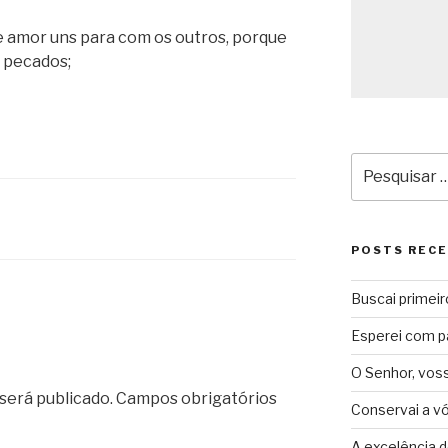
 amor uns para com os outros, porque
 pecados;
Pesquisar
por:
POSTS REC
Buscai primeir
Esperei com p
O Senhor, vos
será publicado.
Campos obrigatórios
Conservai a v
A excelência d