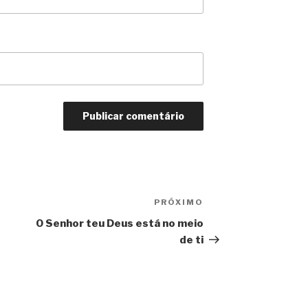
PRÓXIMO
Próximo
post
O Senhor teu Deus está no meio
de ti