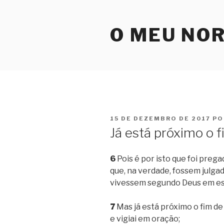
Pular
para
O MEU NO
o
conteúdo
PUBLICADO
15 DE DEZEMBRO DE 2017
PO
EM
Já está próximo o f
6
Pois é por isto que foi preg
que, na verdade, fossem julg
vivessem segundo Deus em esp
7
Mas já está próximo o fim de
e vigiai em oração;