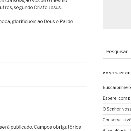
 de consolação vos dê o mesmo
tros, segundo Cristo Jesus.
oca, glorifiqueis ao Deus e Pai de
Pesquisar
por:
POSTS REC
Buscai primeir
Esperei com p
O Senhor, vos
Conservai a v
será publicado.
Campos obrigatórios
A excelência d