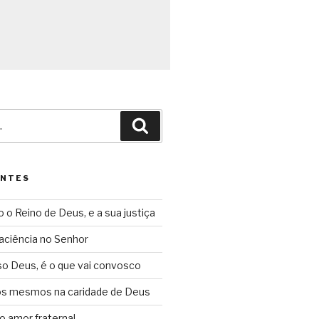
Pesquisar
ENTES
o o Reino de Deus, e a sua justiça
aciência no Senhor
so Deus, é o que vai convosco
ós mesmos na caridade de Deus
o amor fraternal