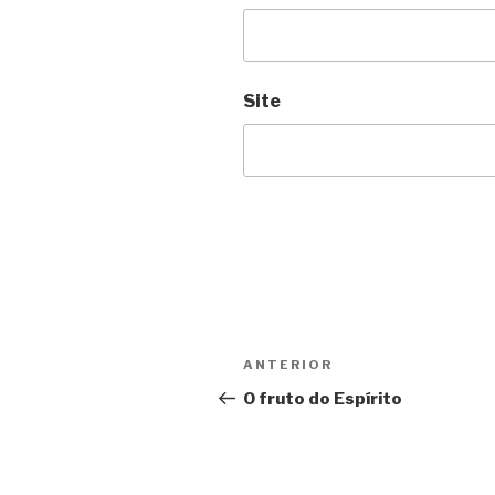
Site
Navegação
Post
ANTERIOR
de
anterior
O fruto do Espírito
Post