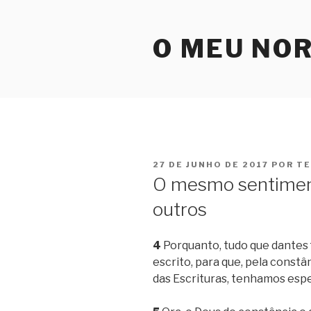
Pular
para
O MEU NO
o
conteúdo
PUBLICADO
27 DE JUNHO DE 2017
POR
T
EM
O mesmo sentimen
outros
4
Porquanto, tudo que dantes f
escrito, para que, pela const
das Escrituras, tenhamos esp