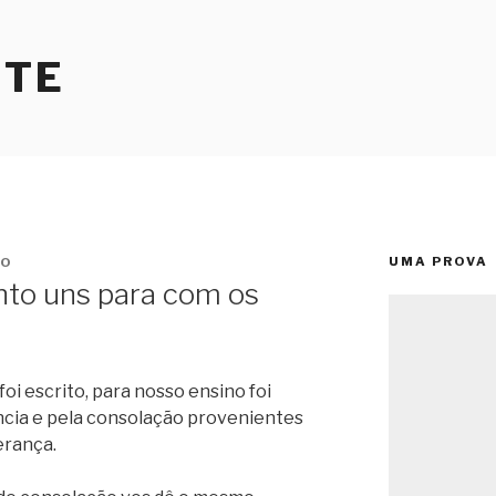
RTE
UMA PROVA
EO
to uns para com os
oi escrito, para nosso ensino foi
ância e pela consolação provenientes
erança.