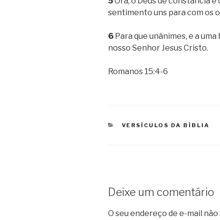
5
Ora, o Deus de constância e
sentimento uns para com os ou
6
Para que unânimes, e a uma b
nosso Senhor Jesus Cristo.
Romanos 15:4-6
CATEGORIAS
VERSÍCULOS DA BÍBLIA
Deixe um comentário
O seu endereço de e-mail não 