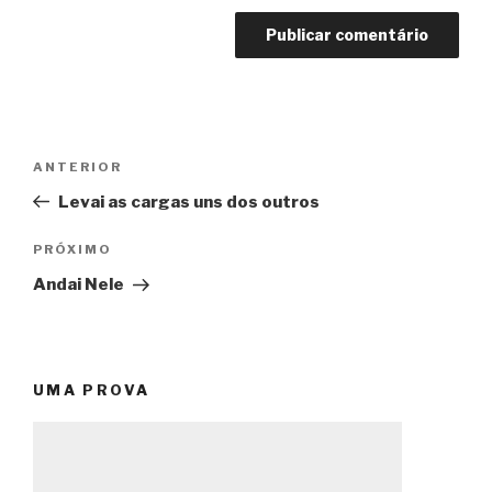
Navegação
Post
ANTERIOR
de
anterior
Levai as cargas uns dos outros
Post
Próximo
PRÓXIMO
post
Andai Nele
UMA PROVA