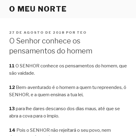
Pular
O MEU NORTE
para
o
conteúdo
PUBLICADO
27 DE AGOSTO DE 2018
POR
TEO
EM
O Senhor conhece os
pensamentos do homem
11
O SENHOR conhece os pensamentos do homem, que
são vaidade.
12
Bem-aventurado é o homem a quem tu repreendes, ó
SENHOR, e a quem ensinas a tua lei,
13
para lhe dares descanso dos dias maus, até que se
abra a cova para o ímpio.
14
Pois o SENHOR não rejeitará o seu povo, nem