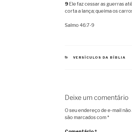
9
Ele faz cessar as guerras até
corta a lança; queima os carro
Salmo 46:7-9
CATEGORIAS
VERSÍCULOS DA BÍBLIA
Deixe um comentário
O seu endereço de e-mail não 
são marcados com
*
Comentário
*