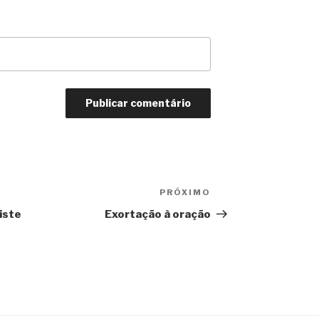
PRÓXIMO
Próximo
post
iste
Exortação à oração