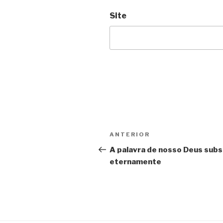
Site
Navegação
Post
ANTERIOR
de
anterior
A palavra de nosso Deus subs
eternamente
Post