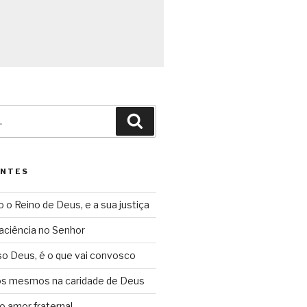
Pesquisar
ENTES
o o Reino de Deus, e a sua justiça
aciência no Senhor
so Deus, é o que vai convosco
ós mesmos na caridade de Deus
o amor fraternal