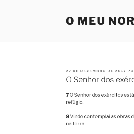
Pular
para
O MEU NO
o
conteúdo
PUBLICADO
27 DE DEZEMBRO DE 2017
P
EM
O Senhor dos exérc
7
O Senhor dos exércitos está
refúgio.
8
Vinde contemplai as obras d
na terra.