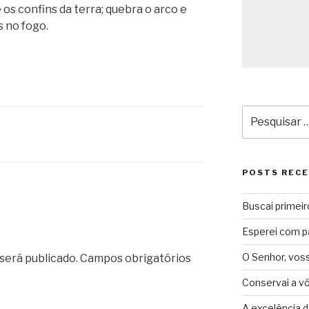
 os confins da terra; quebra o arco e
s no fogo.
Pesquisar
por:
POSTS REC
Buscai primeir
Esperei com p
O Senhor, vos
será publicado.
Campos obrigatórios
Conservai a v
A excelência d