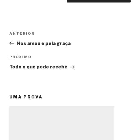
Navegação
Post
ANTERIOR
de
anterior
Nos amou e pela graça
Post
Próximo
PRÓXIMO
post
Todo o que pede recebe
UMA PROVA