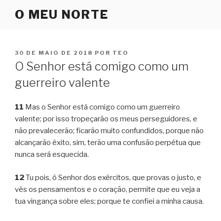
Pular
O MEU NORTE
para
o
conteúdo
PUBLICADO
30 DE MAIO DE 2018
POR
TEO
EM
O Senhor está comigo como um
guerreiro valente
11
Mas o Senhor está comigo como um guerreiro
valente; por isso tropeçarão os meus perseguidores, e
não prevalecerão; ficarão muito confundidos, porque não
alcançarão êxito, sim, terão uma confusão perpétua que
nunca será esquecida.
12
Tu pois, ó Senhor dos exércitos, que provas o justo, e
vês os pensamentos e o coração, permite que eu veja a
tua vingança sobre eles; porque te confiei a minha causa.