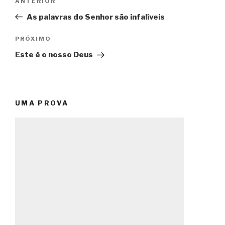
Post
ANTERIOR
de
anterior
As palavras do Senhor são infalíveis
Post
Próximo
PRÓXIMO
post
Este é o nosso Deus
UMA PROVA