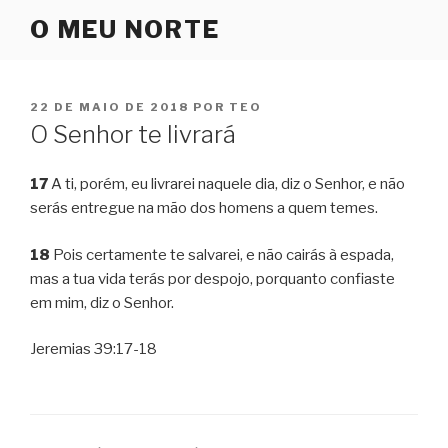
Pular
O MEU NORTE
para
o
conteúdo
PUBLICADO
22 DE MAIO DE 2018
POR
TEO
EM
O Senhor te livrará
17
A ti, porém, eu livrarei naquele dia, diz o Senhor, e não
serás entregue na mão dos homens a quem temes.
18
Pois certamente te salvarei, e não cairás à espada,
mas a tua vida terás por despojo, porquanto confiaste
em mim, diz o Senhor.
Jeremias 39:17-18