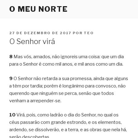
Pular
O MEU NORTE
para
o
conteúdo
PUBLICADO
27 DE DEZEMBRO DE 2017
POR
TEO
EM
O Senhor virá
8
Mas vós, amados, não ignoreis uma coisa: que um dia
para o Senhor é como mil anos, e mil anos como um dia.
9
O Senhor não retarda a sua promessa, ainda que alguns
a têm por tardia; porém é longânimo para convosco, não
querendo que ninguém se perca, senão que todos
venham a arrepender-se.
10
Virá, pois, como ladrão o dia do Senhor, no qual os
céus passarão com grande estrondo, e os elementos,
ardendo, se dissolverão, e a terra, e as obras que nela há,
serão descobertas.