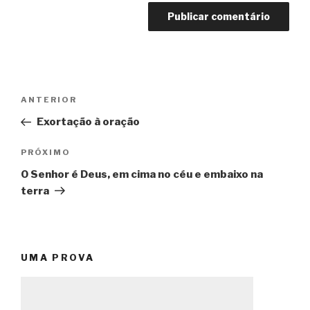
Navegação
Post
ANTERIOR
de
anterior
Exortação à oração
Post
Próximo
PRÓXIMO
post
O Senhor é Deus, em cima no céu e embaixo na
terra
UMA PROVA