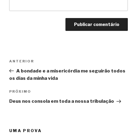
Navegação
Post
ANTERIOR
de
anterior
A bondade e a misericórdia me seguirão todos
Post
os dias da minha vida
Próximo
PRÓXIMO
post
Deus nos consola em toda a nossa tribulação
UMA PROVA