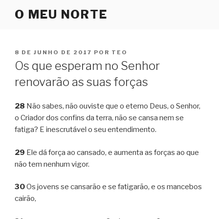
Pular
O MEU NORTE
para
o
conteúdo
PUBLICADO
8 DE JUNHO DE 2017
POR
TEO
EM
Os que esperam no Senhor
renovarão as suas forças
28
Não sabes, não ouviste que o eterno Deus, o Senhor,
o Criador dos confins da terra, não se cansa nem se
fatiga? E inescrutável o seu entendimento.
29
Ele dá força ao cansado, e aumenta as forças ao que
não tem nenhum vigor.
30
Os jovens se cansarão e se fatigarão, e os mancebos
cairão,