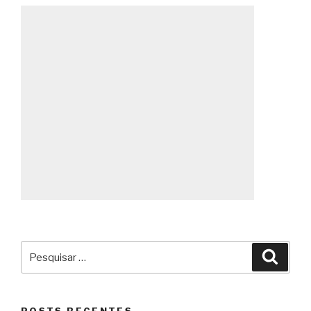
Pesquisar
Pesqu
por: