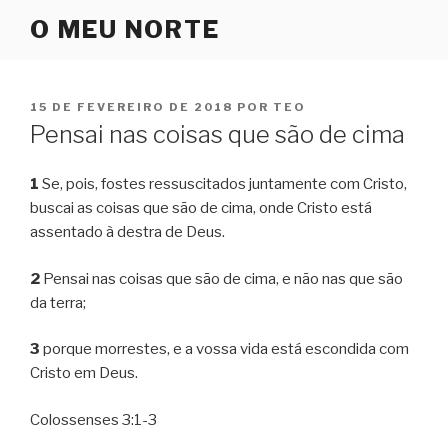
Pular
O MEU NORTE
para
o
conteúdo
PUBLICADO
15 DE FEVEREIRO DE 2018
POR
TEO
EM
Pensai nas coisas que são de cima
1
Se, pois, fostes ressuscitados juntamente com Cristo,
buscai as coisas que são de cima, onde Cristo está
assentado à destra de Deus.
2
Pensai nas coisas que são de cima, e não nas que são
da terra;
3
porque morrestes, e a vossa vida está escondida com
Cristo em Deus.
Colossenses 3:1-3