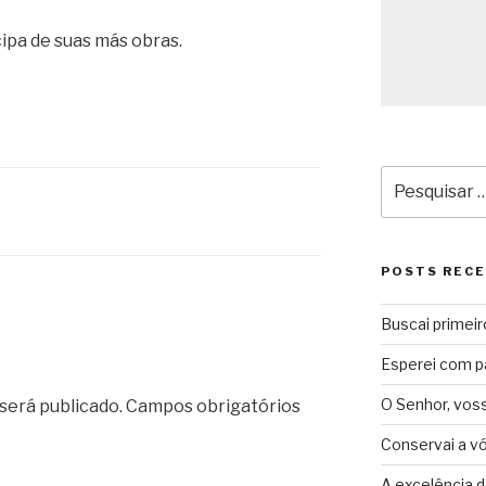
ipa de suas más obras.
Pesquisar
por:
POSTS REC
Buscai primeir
Esperei com p
O Senhor, vos
será publicado.
Campos obrigatórios
Conservai a v
A excelência d