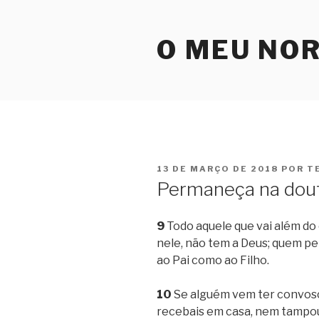
Pular
para
O MEU NO
o
conteúdo
PUBLICADO
13 DE MARÇO DE 2018
POR
T
EM
Permaneça na dout
9
Todo aquele que vai além do
nele, não tem a Deus; quem p
ao Pai como ao Filho.
10
Se alguém vem ter convosco
recebais em casa, nem tampou