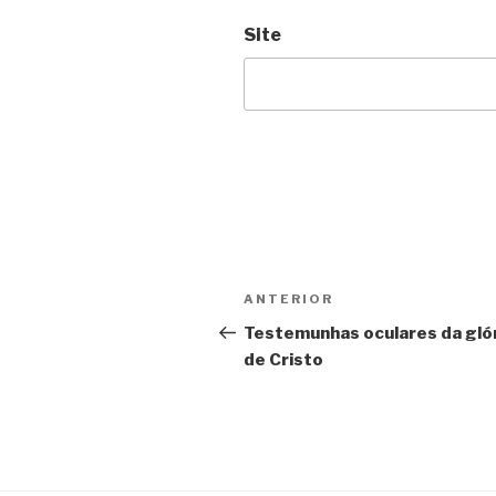
Site
Navegação
Post
ANTERIOR
de
anterior
Testemunhas oculares da gló
de Cristo
Post