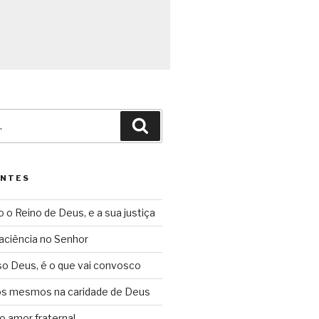
Pesquisar
ENTES
o o Reino de Deus, e a sua justiça
aciência no Senhor
so Deus, é o que vai convosco
ós mesmos na caridade de Deus
o amor fraternal