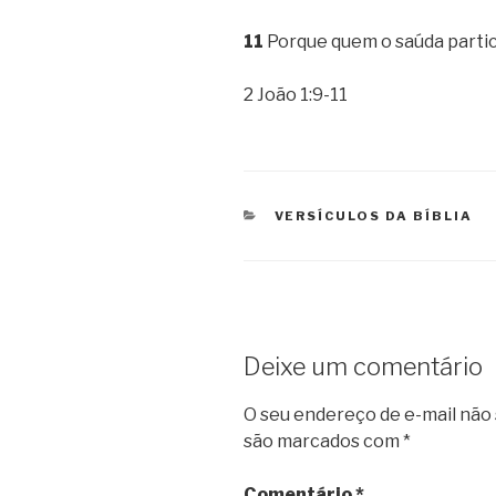
11
Porque quem o saúda partic
2 João 1:9-11
CATEGORIAS
VERSÍCULOS DA BÍBLIA
Deixe um comentário
O seu endereço de e-mail não 
são marcados com
*
Comentário
*