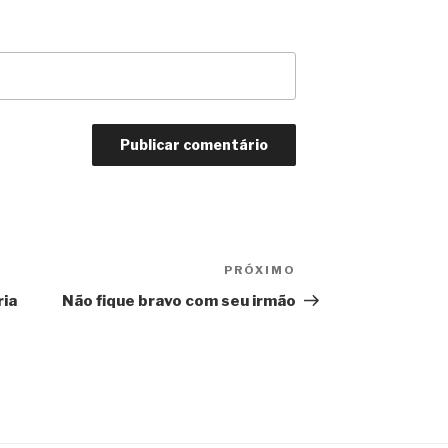
PRÓXIMO
Próximo
post
ria
Não fique bravo com seu irmão