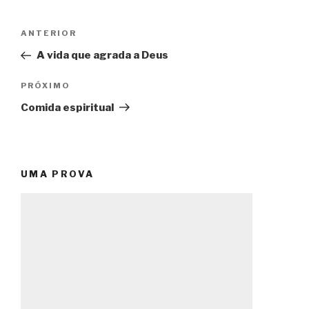
Navegação
Post
ANTERIOR
de
anterior
A vida que agrada a Deus
Post
Próximo
PRÓXIMO
post
Comida espiritual
UMA PROVA