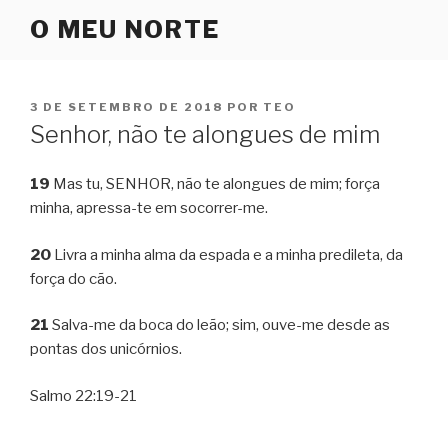
Pular
O MEU NORTE
para
o
conteúdo
PUBLICADO
3 DE SETEMBRO DE 2018
POR
TEO
EM
Senhor, não te alongues de mim
19
Mas tu, SENHOR, não te alongues de mim; força
minha, apressa-te em socorrer-me.
20
Livra a minha alma da espada e a minha predileta, da
força do cão.
21
Salva-me da boca do leão; sim, ouve-me desde as
pontas dos unicórnios.
Salmo 22:19-21