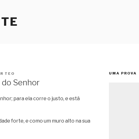
RTE
UMA PROVA
OR
TEO
e do Senhor
hor; para ela corre o justo, e está
idade forte, e como um muro alto na sua