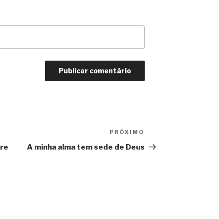
PRÓXIMO
Próximo
post
bre
A minha alma tem sede de Deus