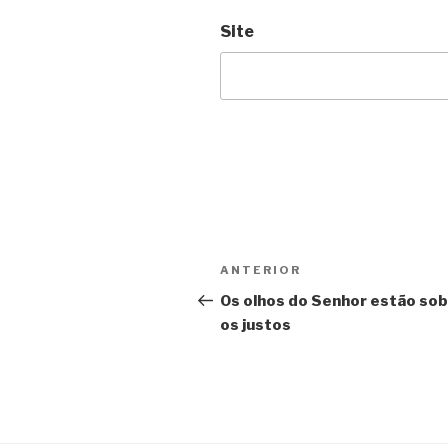
Site
Navegação
Post
ANTERIOR
de
anterior
Os olhos do Senhor estão so
os justos
Post