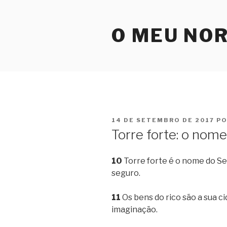
Pular
para
O MEU NO
o
conteúdo
PUBLICADO
14 DE SETEMBRO DE 2017
P
EM
Torre forte: o nom
10
Torre forte é o nome do Sen
seguro.
11
Os bens do rico são a sua c
imaginação.