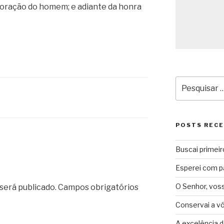
coração do homem; e adiante da honra
Pesquisar
por:
POSTS REC
Buscai primeir
Esperei com p
O Senhor, vos
será publicado.
Campos obrigatórios
Conservai a v
A excelência d