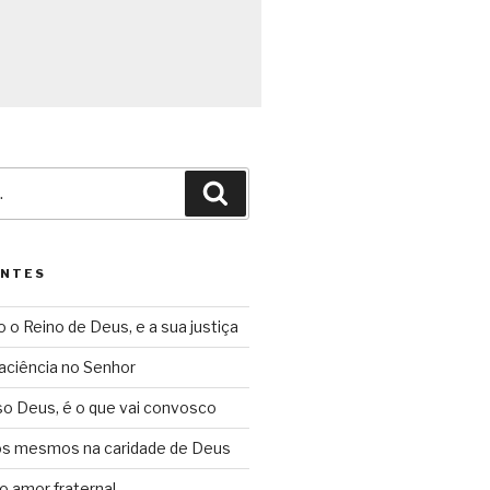
Pesquisar
ENTES
o o Reino de Deus, e a sua justiça
aciência no Senhor
so Deus, é o que vai convosco
ós mesmos na caridade de Deus
o amor fraternal