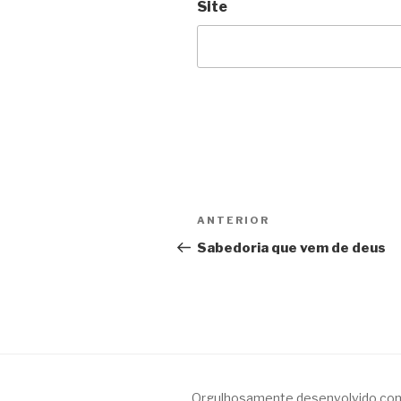
Site
Navegação
Post
ANTERIOR
de
anterior
Sabedoria que vem de deus
Post
Orgulhosamente desenvolvido co