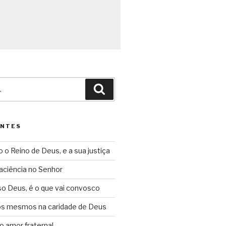
Pesquisar
ENTES
o o Reino de Deus, e a sua justiça
aciência no Senhor
so Deus, é o que vai convosco
ós mesmos na caridade de Deus
o amor fraternal