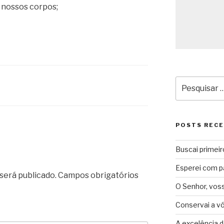
 nossos corpos;
Pesquisar
por:
POSTS REC
Buscai primeir
Esperei com p
será publicado.
Campos obrigatórios
O Senhor, vos
Conservai a v
A excelência d