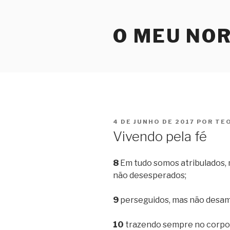
Pular
para
O MEU NO
o
conteúdo
PUBLICADO
4 DE JUNHO DE 2017
POR
TE
EM
Vivendo pela fé
8
Em tudo somos atribulados, 
não desesperados;
9
perseguidos, mas não desamp
10
trazendo sempre no corpo 