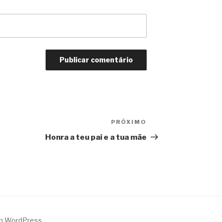
PRÓXIMO
Próximo
post
Honra a teu pai e a tua mãe
m WordPress