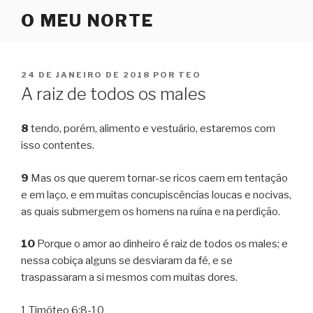
Pular
O MEU NORTE
para
o
conteúdo
PUBLICADO
24 DE JANEIRO DE 2018
POR
TEO
EM
A raiz de todos os males
8
tendo, porém, alimento e vestuário, estaremos com
isso contentes.
9
Mas os que querem tornar-se ricos caem em tentação
e em laço, e em muitas concupiscências loucas e nocivas,
as quais submergem os homens na ruína e na perdição.
10
Porque o amor ao dinheiro é raiz de todos os males; e
nessa cobiça alguns se desviaram da fé, e se
traspassaram a si mesmos com muitas dores.
1 Timóteo 6:8-10