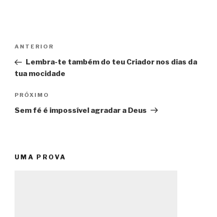
Navegação
Post
ANTERIOR
de
anterior
Lembra-te também do teu Criador nos dias da
Post
tua mocidade
Próximo
PRÓXIMO
post
Sem fé é impossível agradar a Deus
UMA PROVA