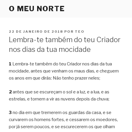
Pular
O MEU NORTE
para
o
conteúdo
PUBLICADO
22 DE JANEIRO DE 2018
POR
TEO
EM
Lembra-te também do teu Criador
nos dias da tua mocidade
1
Lembra-te também do teu Criador nos dias da tua
mocidade, antes que venham os maus dias, e cheguem
os anos em que dirás: Não tenho prazer neles;
2
antes que se escureçam o sol e a luz, e a lua, e as
estrelas, e tornem a vir as nuvens depois da chuva;
3
no dia em que tremerem os guardas da casa, e se
curvarem os homens fortes, e cessarem os moedores,
por já serem poucos, e se escurecerem os que olham