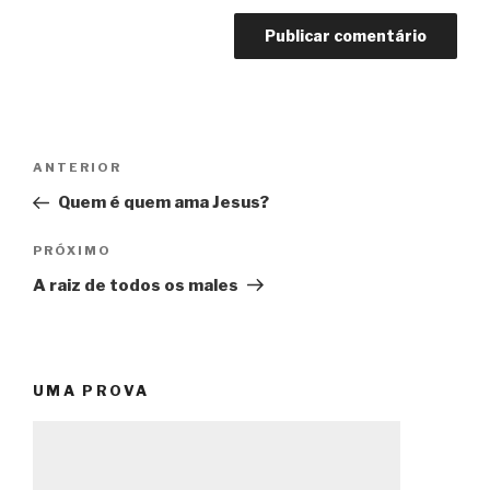
Navegação
Post
ANTERIOR
de
anterior
Quem é quem ama Jesus?
Post
Próximo
PRÓXIMO
post
A raiz de todos os males
UMA PROVA